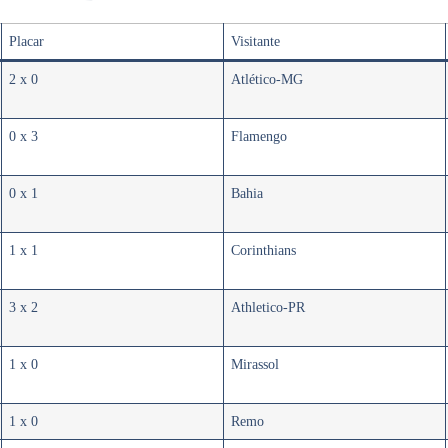
Placar
Visitante
2 x 0
Atlético-MG
0 x 3
Flamengo
0 x 1
Bahia
1 x 1
Corinthians
3 x 2
Athletico-PR
1 x 0
Mirassol
1 x 0
Remo