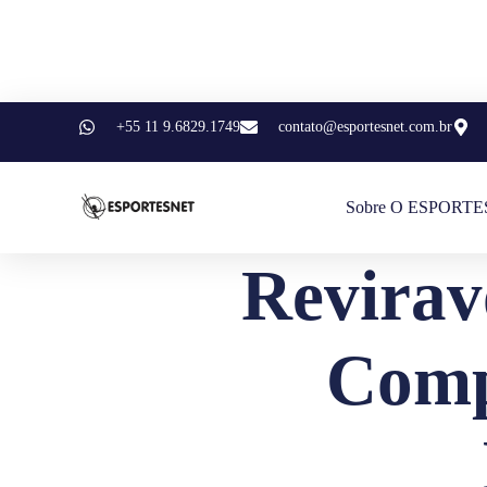
+55 11 9.6829.1749
contato@esportesnet.com.br
Sobre O ESPORT
Revirav
Comp