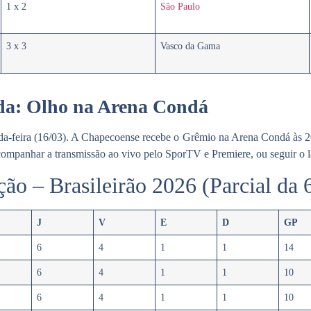
1 x 2
São Paulo
3 x 3
Vasco da Gama
a: Olho na Arena Condá
da-feira (16/03). A
Chapecoense
recebe o
Grêmio
na Arena Condá às 20h
ompanhar a transmissão ao vivo pelo SporTV e Premiere, ou seguir o l
ção – Brasileirão 2026 (Parcial da
J
V
E
D
GP
6
4
1
1
14
6
4
1
1
10
6
4
1
1
10