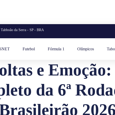
Tabboão da Serra - SP - BRA
ESNET
Futebol
Fórmula 1
Olímpicos
Tabo
oltas e Emoção
leto da 6ª Roda
Brasileirão 202