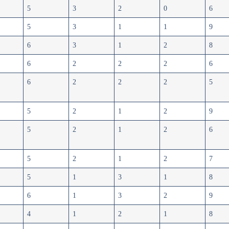
5
3
2
0
6
5
3
1
1
9
6
3
1
2
8
6
2
2
2
6
6
2
2
2
5
5
2
1
2
9
5
2
1
2
6
5
2
1
2
7
5
1
3
1
8
6
1
3
2
9
4
1
2
1
8