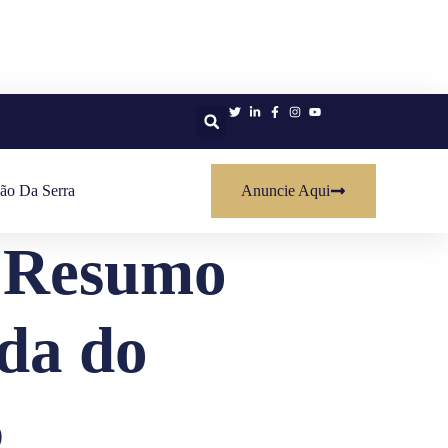
ão Da Serra
Anuncie Aqui
: Resumo
da do
6