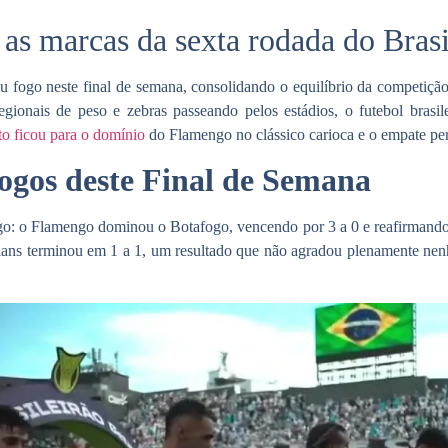
 as marcas da sexta rodada do Bras
 fogo neste final de semana, consolidando o equilíbrio da competiçã
regionais de peso e zebras passeando pelos estádios, o
futebol brasil
to ficou para o domínio
do Flamengo no clássico carioca e o empate pers
ogos deste Final de Semana
go: o
Flamengo
dominou o Botafogo, vencendo por 3 a 0 e reafirmando s
ians terminou em 1 a 1, um resultado que não agradou plenamente nen