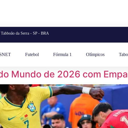
Tabboão da Serra - SP - BRA
ESNET
Futebol
Fórmula 1
Olímpicos
Tabo
a do Mundo de 2026 com Empa