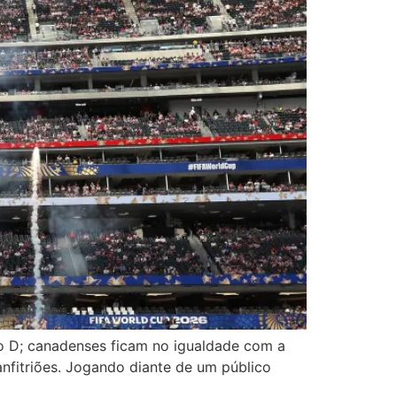
o D; canadenses ficam no igualdade com a
fitriões. Jogando diante de um público