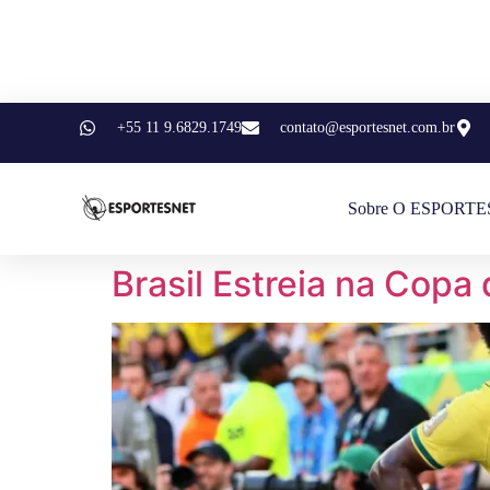
+55 11 9.6829.1749
contato@esportesnet.com.br
Sobre O ESPORT
Brasil Estreia na Cop