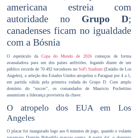
americana estreia com
autoridade no
Grupo D
;
canadenses ficam no igualdade
com a Bósnia
O espetáculo da
Copa do Mundo de 2026
começou de forma
avassaladora para um dos países anfitriões. Jogando diante de um
público recorde de 70.492 torcedores no
SoFi Stadium
(Estádio de Los
Angeles), a seleção dos
Estados Unidos
atropelou o Paraguai por 4 a 1,
em partida válida pela primeira rodada do
Grupo D
. Com amplo
domínio do “soccer”, os comandados de Mauricio Pochettino
assumiram a liderança provisória da chave.
O atropelo dos EUA em Los
Angeles
O placar foi inaugurado logo aos 6 minutos de jogo, quando o volante
paraguaio Damián Bobadilla marcou contra. A partir daí, o domínio