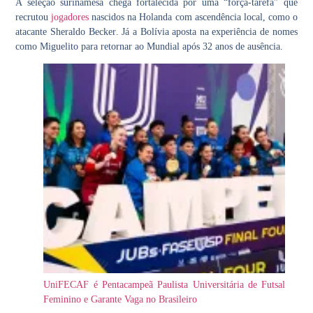
A seleção surinamesa chega fortalecida por uma “força-tarefa” que
recrutou
jogadores
nascidos na Holanda com ascendência local, como o
atacante
Sheraldo Becker
. Já a Bolívia aposta na experiência de nomes
como
Miguelito
para retornar ao Mundial após 32 anos de ausência.
UniFECAF é Pentacampeã Paulista Universitária de Futsal
Feminino e Garante Vaga no Brasileiro