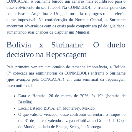
CONCACAF, o Suriname buscou um cenário mais equilibrado para o
desenvolvimento do seu futebol. Na CONMEBOL, enfrentar potências
como
Brasil
,
Argentina
e
Uruguai
tornaria o progresso da seleção
quase impossível. Na confederação do Norte e Central, o Suriname
encontrou adversários com os quais pode competir em pé de igualdade,
aumentando suas chances de disputar um Mundial.
Bolívia x Suriname: O duelo
decisivo na Repescagem
Pela primeira vez em um cenário de tamanha importância, a
Bolívia
(7ª colocada nas eliminatórias da CONMEBOL) enfrenta o
Suriname
(que avançou pela CONCACAF) em uma semifinal da
repescagem
intercontinental
.
Data e Horário:
26 de março de 2026, às 19h (horário de
Brasília).
Local:
Estádio BBVA, em Monterrey, México.
O que vale:
O vencedor deste confronto enfrentará o
Iraque
no
dia 31 de março, valendo a vaga definitiva no
Grupo I
da Copa
do Mundo, ao lado de França, Senegal e Noruega.