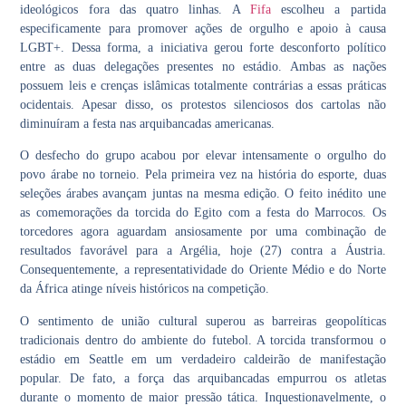
ideológicos fora das quatro linhas. A
Fifa
escolheu a partida
especificamente para promover ações de orgulho e apoio à causa
LGBT+. Dessa forma, a iniciativa gerou forte desconforto político
entre as duas delegações presentes no estádio. Ambas as nações
possuem leis e crenças islâmicas totalmente contrárias a essas práticas
ocidentais. Apesar disso, os protestos silenciosos dos cartolas não
diminuíram a festa nas arquibancadas americanas.
O desfecho do grupo acabou por elevar intensamente o orgulho do
povo árabe no torneio. Pela primeira vez na história do esporte, duas
seleções árabes avançam juntas na mesma edição. O feito inédito une
as comemorações da torcida do Egito com a festa do Marrocos. Os
torcedores agora aguardam ansiosamente por uma combinação de
resultados favorável para a Argélia, hoje (27) contra a Áustria.
Consequentemente, a representatividade do Oriente Médio e do Norte
da África atinge níveis históricos na competição.
O sentimento de união cultural superou as barreiras geopolíticas
tradicionais dentro do ambiente do futebol. A torcida transformou o
estádio em Seattle em um verdadeiro caldeirão de manifestação
popular. De fato, a força das arquibancadas empurrou os atletas
durante o momento de maior pressão tática. Inquestionavelmente, o