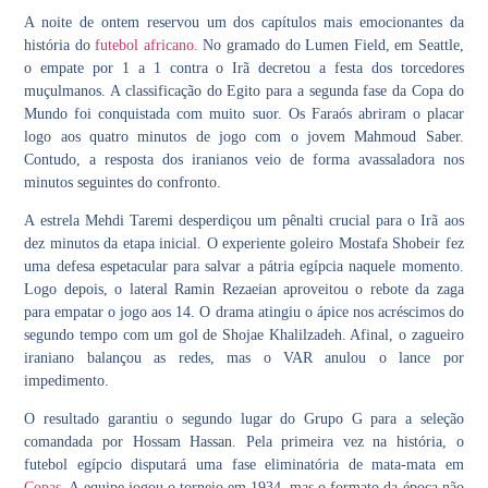
A noite de ontem reservou um dos capítulos mais emocionantes da
história do
futebol africano.
No gramado do Lumen Field, em Seattle,
o empate por 1 a 1 contra o Irã decretou a festa dos torcedores
muçulmanos. A classificação do Egito para a segunda fase da Copa do
Mundo foi conquistada com muito suor. Os Faraós abriram o placar
logo aos quatro minutos de jogo com o jovem Mahmoud Saber.
Contudo, a resposta dos iranianos veio de forma avassaladora nos
minutos seguintes do confronto.
A estrela Mehdi Taremi desperdiçou um pênalti crucial para o Irã aos
dez minutos da etapa inicial. O experiente goleiro Mostafa Shobeir fez
uma defesa espetacular para salvar a pátria egípcia naquele momento.
Logo depois, o lateral Ramin Rezaeian aproveitou o rebote da zaga
para empatar o jogo aos 14. O drama atingiu o ápice nos acréscimos do
segundo tempo com um gol de Shojae Khalilzadeh. Afinal, o zagueiro
iraniano balançou as redes, mas o VAR anulou o lance por
impedimento.
O resultado garantiu o segundo lugar do Grupo G para a seleção
comandada por Hossam Hassan. Pela primeira vez na história, o
futebol egípcio disputará uma fase eliminatória de mata-mata em
Copas
. A equipe jogou o torneio em 1934, mas o formato da época não