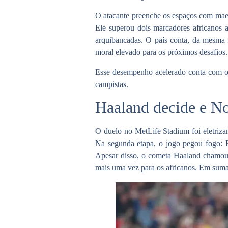
O atacante preenche os espaços com maest
Ele superou dois marcadores
africanos
a
arquibancadas. O país conta, da mesm
moral elevado para os próximos desafios.
Esse desempenho acelerado conta com o r
campistas.
Haaland decide e No
O duelo no
MetLife Stadium
foi eletri
Na segunda etapa, o jogo pegou fogo: E
Apesar disso, o cometa Haaland chamou a
mais uma vez para os africanos. Em suma,