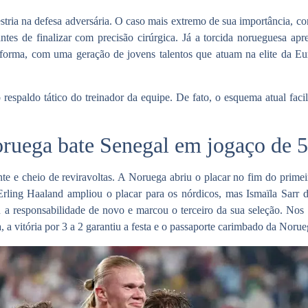
ria na defesa adversária. O caso mais extremo de sua importância, com 
ntes de finalizar com precisão cirúrgica. Já a torcida norueguesa apr
a forma, com uma
geração de jovens talentos
que atuam na elite da Eu
espaldo tático do treinador da equipe. De fato, o esquema atual faci
ruega bate Senegal em jogaço de 5
zante e cheio de reviravoltas. A Noruega abriu o placar no fim do prim
rling Haaland ampliou o placar para os nórdicos, mas Ismaïla Sarr 
 responsabilidade de novo e marcou o terceiro da sua seleção. Nos 
 a vitória por 3 a 2 garantiu a festa e o passaporte carimbado da Noru