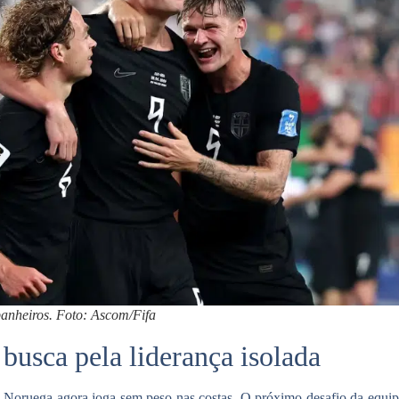
nheiros. Foto: Ascom/Fifa
busca pela liderança isolada
 Noruega agora joga sem peso nas costas. O próximo desafio da equip