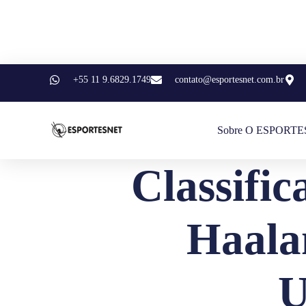
+55 11 9.6829.1749
contato@esportesnet.com.br
Sobre O ESPORT
Classifi
Haala
U