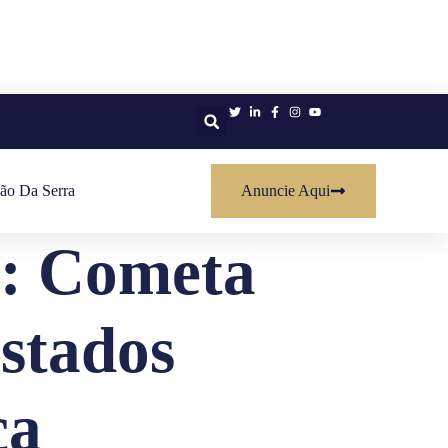
ão Da Serra
Anuncie Aqui
a: Cometa
stados
ca