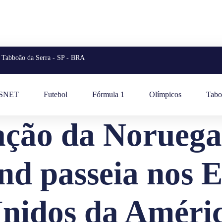
Tabboão da Serra - SP - BRA
ESNET
Futebol
Fórmula 1
Olímpicos
Tabo
cação da Norueg
nd passeia nos E
nidos da Améri