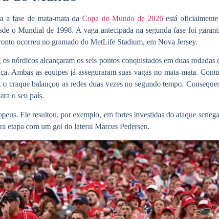
ra a fase de mata-mata da
Copa do Mundo de 2026
está oficialment
esde o
Mundial de 1998
. A vaga antecipada na segunda fase foi garanti
nfronto ocorreu no gramado do
MetLife Stadium, em Nova Jersey.
, os
nórdicos
alcançaram os seis pontos conquistados em duas rodadas d
nça
. Ambas as equipes já asseguraram suas vagas no mata-mata. Contu
l, o craque balançou as redes duas vezes no segundo tempo. Consequen
ra o seu país.
eus. Ele resultou, por exemplo, em fortes investidas do ataque senegal
eira etapa com um gol do lateral Marcus Pedersen.