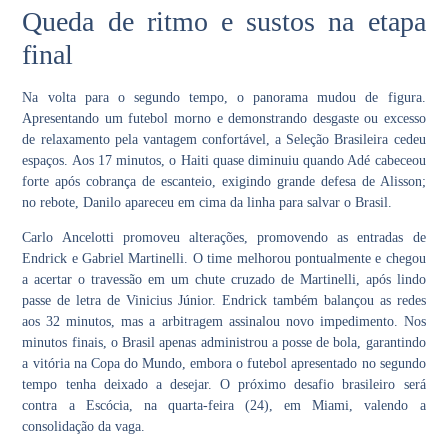
Queda de ritmo e sustos na etapa
final
Na volta para o segundo tempo, o panorama mudou de figura.
Apresentando um futebol morno e demonstrando desgaste ou excesso
de relaxamento pela vantagem confortável, a
Seleção Brasileira
cedeu
espaços. Aos 17 minutos, o Haiti quase diminuiu quando Adé cabeceou
forte após cobrança de escanteio, exigindo grande defesa de Alisson;
no rebote, Danilo apareceu em cima da linha para salvar o Brasil.
Carlo Ancelotti
promoveu alterações, promovendo as entradas de
Endrick e Gabriel Martinelli.
O time melhorou pontualmente e chegou
a acertar o travessão em um chute cruzado de Martinelli, após lindo
passe de letra de Vinicius Júnior.
Endrick
também balançou as redes
aos 32 minutos, mas a arbitragem assinalou novo impedimento. Nos
minutos finais, o
Brasil
apenas administrou a posse de bola, garantindo
a
vitória na Copa do Mundo
, embora o
futebol
apresentado no segundo
tempo tenha deixado a desejar. O próximo desafio brasileiro será
contra a
Escócia
, na quarta-feira (24), em Miami, valendo a
consolidação da vaga
.