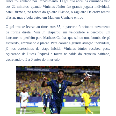
lance foi anulado por impedimento. O gol que abriu os caminhos veio
aos 22 minutos, quando
Vinicius Júnior
fez grande jogada individual,
bateu firme e, no rebote do goleiro Plácide, o zagueiro Delcroix tentou
afastar, mas a bola bateu em
Matheus Cunha
e entrou.
O gol trouxe leveza ao time. Aos 35, a parceria funcionou novamente
de forma direta: Vini Jr. disparou em velocidade e descolou um
lançamento perfeito para
Matheus Cunha
, que soltou uma bomba de pé
esquerdo, ampliando o placar. Para coroar a grande atuação individual,
já nos acréscimos da etapa inicial, Vinicius Júnior recebeu passe
açucarado de Lucas Paquetá e tocou na saída do arqueiro haitiano,
decretando o 3 a 0 antes do intervalo.