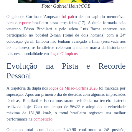
Foto: Gabriel Heusi/COB
O gelo de Cortina d’Ampezzo
foi palc
o de um capítulo memorável
para o
esporte
brasileiro nesta terça-feira (17). A dupla formada pelo
veterano
Edson Bindilatti
e pelo atleta
Luís Bacca
encerrou sua
participação no bobsled 2-man (trenó de dois homens) com a 24ª
colocação geral. Embora não tenham avançado à final (reservada aos
20 melhores), os brasileiros celebram a
melhor marca da história do
país
nesta modalidade em
Jogos Olímpicos
.
Evolução na Pista e Recorde
Pessoal
A trajetória da dupla nos
Jogos de Milão-Cortina 2026
foi marcada por
superação. Após um primeiro dia de descidas com algumas imprecisões
técnicas, Bindilatti e Bacca mostraram resiliência na terceira bateria
realizada hoje. Com um tempo de
56s22
e atingindo a velocidade
máxima de
131,98 km/h
, o trenó brasileiro registrou sua melhor
performance na
competição
.
O tempo total acumulado de 2:49.98 confirmou a 24ª posição,