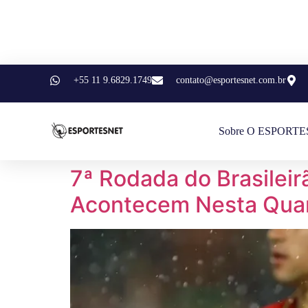
+55 11 9.6829.1749
contato@esportesnet.com.br
Sobre O ESPORT
7ª Rodada do Brasilei
Acontecem Nesta Qua