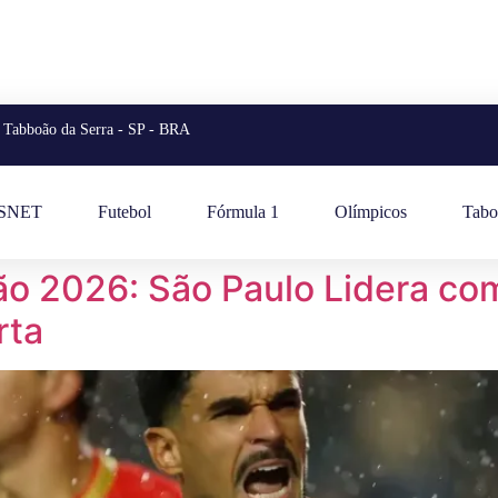
Tabboão da Serra - SP - BRA
ESNET
Futebol
Fórmula 1
Olímpicos
Tabo
rão 2026: São Paulo Lidera co
rta