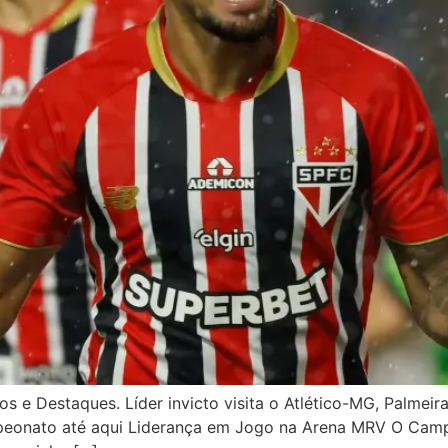
s e Destaques. Líder invicto visita o Atlético-MG, Palmeir
peonato até aqui Liderança em Jogo na Arena MRV O Campe