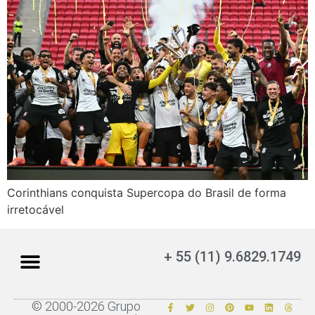
Corinthians conquista Supercopa do Brasil de forma
irretocável
+ 55 (11) 9.6829.1749
© 2000-2026 Grupo
Sobre o ESPORTESNET
Taboão da Serra