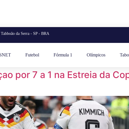
Tabboão da Serra - SP - BRA
ESNET
Futebol
Fórmula 1
Olímpicos
Tabo
ao por 7 a 1 na Estreia da C