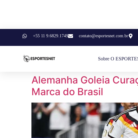
+55 11 9.6829.1749
contato@esportesnet.com.br
Sobre O ESPORT
Alemanha Goleia Curaç
Marca do Brasil