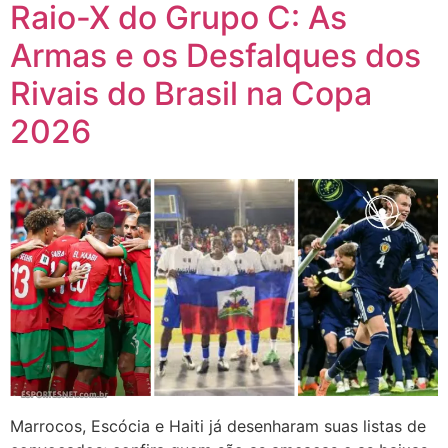
Raio-X do Grupo C: As
Armas e os Desfalques dos
Rivais do Brasil na Copa
2026
Marrocos, Escócia e Haiti já desenharam suas listas de