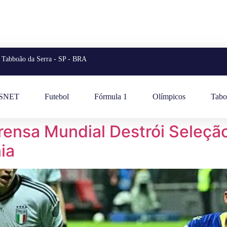
Tabboão da Serra - SP - BRA
ESNET
Futebol
Fórmula 1
Olímpicos
Tabo
ensa Mundial Destrói Seleção 
ia