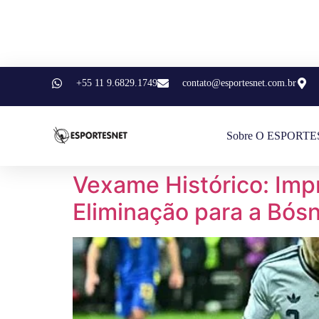
+55 11 9.6829.1749
contato@esportesnet.com.br
Sobre O ESPORT
Vexame Histórico: Impr
Eliminação para a Bósn